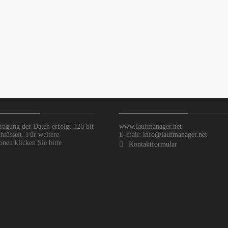
ragung der Daten erfolgt 128 bit
www.laufmanager.net
hlüsselt. Für weitere
E-mail:
info@laufmanager.net
onen klicken Sie bitte
Kontaktformular