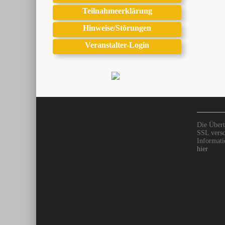
Teilnahmeerklärung
Hinweise/Störungen
Veranstalter-Login
Die Übert
SSL versc
Informati
hier