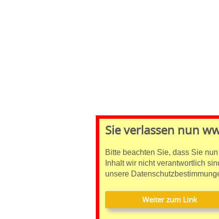
Sie verlassen nun w
Bitte beachten Sie, dass Sie nun
Inhalt wir nicht verantwortlich si
unsere Datenschutzbestimmunge
Weiter zum Link
Weiter zum Link