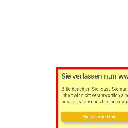
Sie verlassen nun w
Bitte beachten Sie, dass Sie nun
Inhalt wir nicht verantwortlich si
unsere Datenschutzbestimmunge
Weiter zum Link
Weiter zum Link