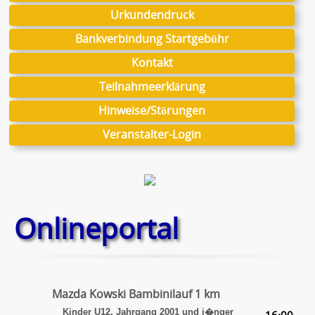
Urkundendruck
Bankverbindung Startgebühr
Kontakt
Teilnahmeerklärung
Hinweise/Störungen
Veranstalter-Login
Onlineportal
Mazda Kowski Bambinilauf 1 km
Kinder U12, Jahrgang 2001 und j�nger