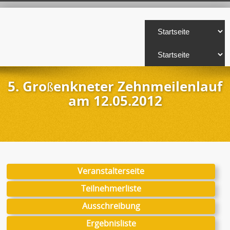
5. Großenkneter Zehnmeilenlauf
am 12.05.2012
Veranstalterseite
Teilnehmerliste
Ausschreibung
Ergebnisliste