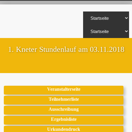
1. Kneter Stundenlauf am 03.11.2018
Veranstalterseite
Teilnehmerliste
Ausschreibung
Ergebnisliste
Urkundendruck