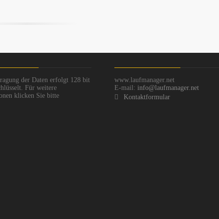
ragung der Daten erfolgt 128 bit
www.laufmanager.net
hlüsselt. Für weitere
E-mail:
info@laufmanager.net
onen klicken Sie bitte
Kontaktformular