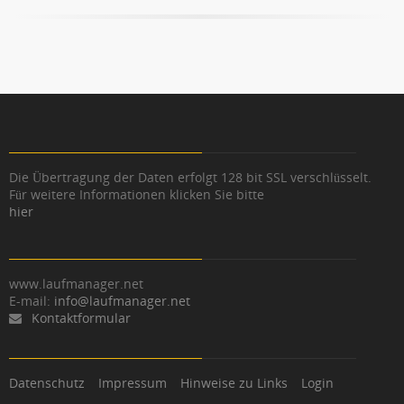
Die Übertragung der Daten erfolgt 128 bit SSL verschlüsselt.
Für weitere Informationen klicken Sie bitte
hier
www.laufmanager.net
E-mail:
info@laufmanager.net
Kontaktformular
Datenschutz
Impressum
Hinweise zu Links
Login