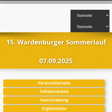
15. Wardenburger Sommerlauf
07.09.2025
Veranstalterseite
Teilnehmerliste
Ausschreibung
Ergebnisliste