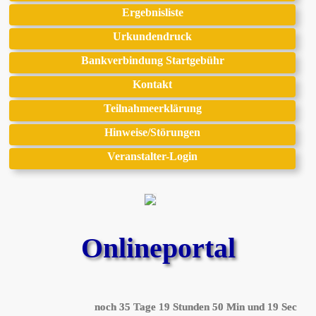
Ergebnisliste
Urkundendruck
Bankverbindung Startgebühr
Kontakt
Teilnahmeerklärung
Hinweise/Störungen
Veranstalter-Login
Onlineportal
noch
35
Tage
19
Stunden
50
Min
und
19
Sec