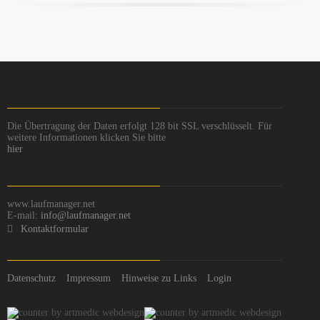
Die Übertragung der Daten erfolgt 128 bit SSL verschlüsselt. Für
weitere Informationen klicken Sie bitte
hier
www.laufmanager.net
E-mail:
info@laufmanager.net
Kontaktformular
Datenschutz
Impressum
Hinweise zu Links
Login