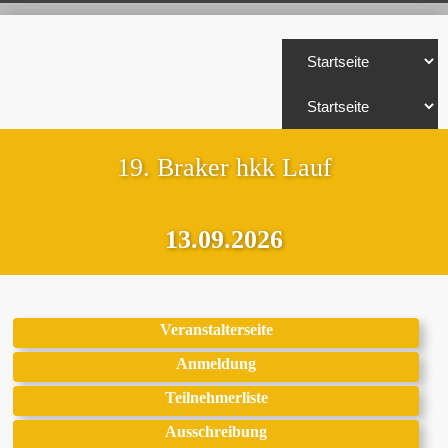
19. Braker hkk Lauf
13.09.2026
Veranstalterseite
Anmeldung
Teilnehmerliste
Ausschreibung