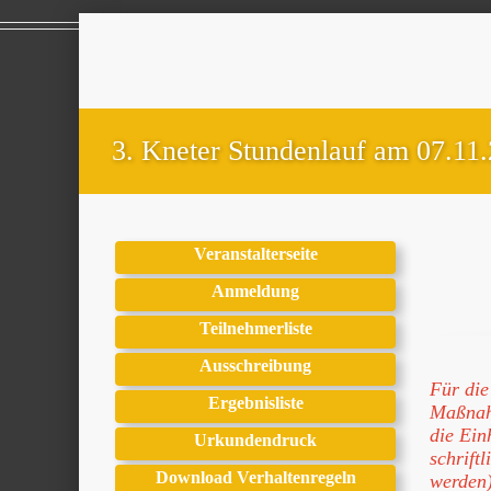
3. Kneter Stundenlauf am 07.11
Veranstalterseite
Anmeldung
Teilnehmerliste
Ausschreibung
Für die
Ergebnisliste
Maßnahm
die Ein
Urkundendruck
schrift
Download Verhaltenregeln
werden)