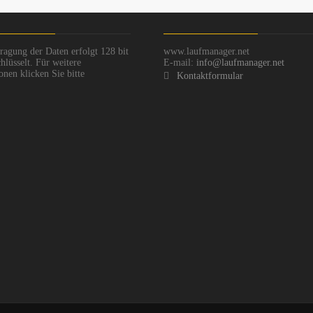
ragung der Daten erfolgt 128 bit
www.laufmanager.net
hlüsselt. Für weitere
E-mail:
info@laufmanager.net
onen klicken Sie bitte
Kontaktformular