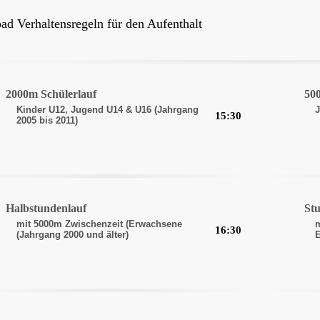
d Verhaltensregeln für den Aufenthalt
2000m Schülerlauf
50
Kinder U12, Jugend U14 & U16 (Jahrgang
J
15:30
2005 bis 2011)
Halbstundenlauf
St
mit 5000m Zwischenzeit (Erwachsene
m
16:30
(Jahrgang 2000 und älter)
E