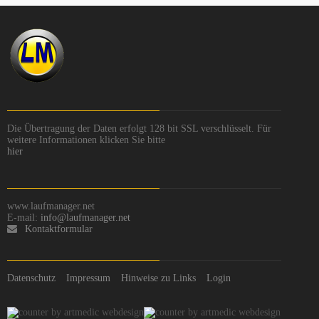
Die Übertragung der Daten erfolgt 128 bit SSL verschlüsselt. Für
weitere Informationen klicken Sie bitte
hier
www.laufmanager.net
E-mail:
info@laufmanager.net
Kontaktformular
Datenschutz
Impressum
Hinweise zu Links
Login