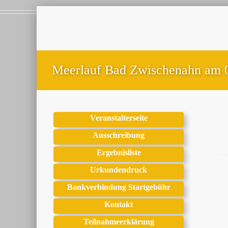
Meerlauf Bad Zwischenahn am 
Veranstalterseite
Ausschreibung
Ergebnisliste
Urkundendruck
Bankverbindung Startgebühr
Kontakt
Teilnahmeerklärung