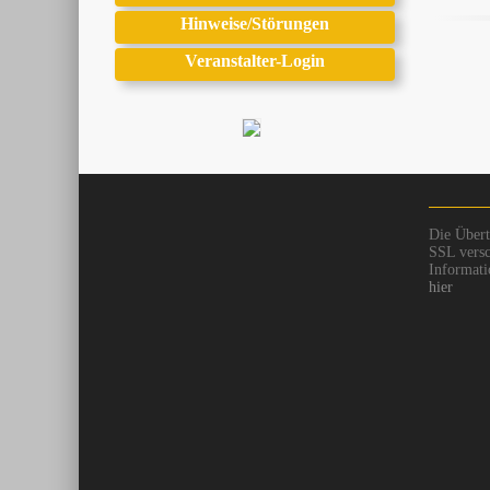
Hinweise/Störungen
Veranstalter-Login
Die Übert
SSL versc
Informati
hier