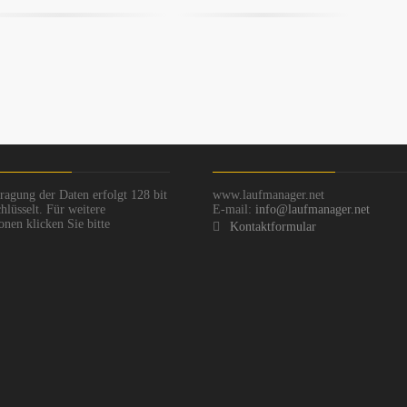
ragung der Daten erfolgt 128 bit
www.laufmanager.net
hlüsselt. Für weitere
E-mail:
info@laufmanager.net
onen klicken Sie bitte
Kontaktformular