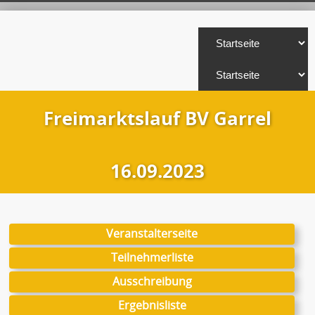
Freimarktslauf BV Garrel
16.09.2023
Veranstalterseite
Teilnehmerliste
Ausschreibung
Ergebnisliste