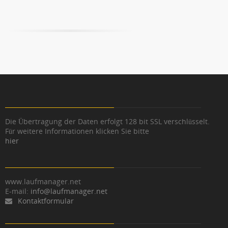
Die Übertragung der Daten erfolgt 128 bit SSL verschlüsselt.
Für weitere Informationen klicken Sie bitte
hier
www.laufmanager.net
E-mail:
info@laufmanager.net
Kontaktformular