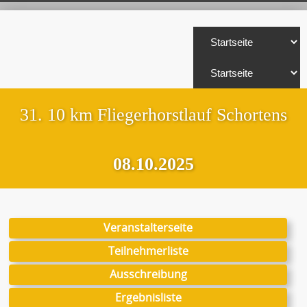
31. 10 km Fliegerhorstlauf Schortens
08.10.2025
Veranstalterseite
Teilnehmerliste
Ausschreibung
Ergebnisliste