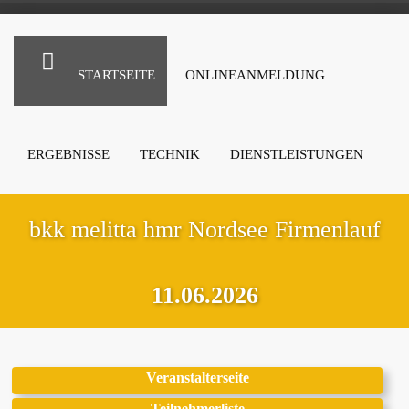
STARTSEITE
ONLINEANMELDUNG
ERGEBNISSE
TECHNIK
DIENSTLEISTUNGEN
bkk melitta hmr Nordsee Firmenlauf
11.06.2026
Veranstalterseite
Teilnehmerliste