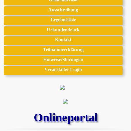
Ausschreibung
Ergebnisliste
Urkundendruck
Kontakt
Teilnahmeerklärung
Hinweise/Störungen
Veranstalter-Login
Onlineportal