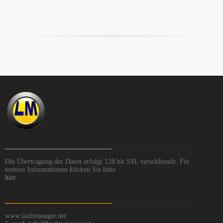
Die Übertragung der Daten erfolgt 128 bit SSL verschlüsselt. Für
weitere Informationen klicken Sie bitte
hier
www.laufmanager.net