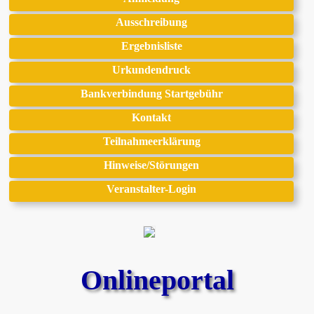
Ausschreibung
Ergebnisliste
Urkundendruck
Bankverbindung Startgebühr
Kontakt
Teilnahmeerklärung
Hinweise/Störungen
Veranstalter-Login
Onlineportal