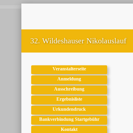
32. Wildeshauser Nikolauslauf
Veranstalterseite
Anmeldung
Ausschreibung
Ergebnisliste
Urkundendruck
Bankverbindung Startgebühr
Kontakt