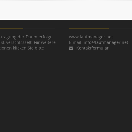
tragung der Daten erfolgt
www.laufmanager.net
SSL verschlüsselt. Für weitere
E-mail:
info@laufmanager.net
ionen klicken Sie bitte
Kontaktformular