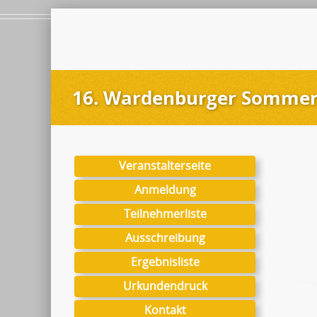
16. Wardenburger Sommer
Veranstalterseite
Anmeldung
Teilnehmerliste
Ausschreibung
Ergebnisliste
Urkundendruck
Kontakt