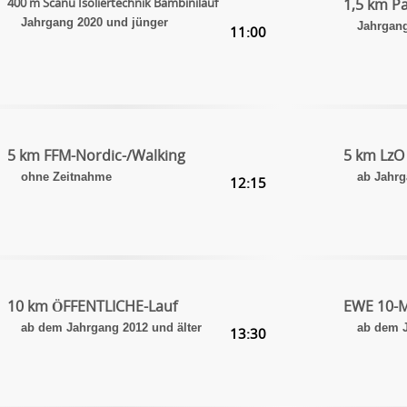
400 m Scanu Isoliertechnik Bambinilauf
1,5 km Pa
Jahrgang 2020 und jünger
Jahrgang
11:00
5 km FFM-Nordic-/Walking
5 km LzO
ohne Zeitnahme
ab Jahrg
12:15
10 km ÖFFENTLICHE-Lauf
EWE 10-M
ab dem Jahrgang 2012 und älter
ab dem J
13:30