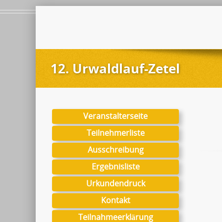
12. Urwaldlauf-Zetel
Veranstalterseite
Teilnehmerliste
Ausschreibung
Ergebnisliste
Urkundendruck
Kontakt
Teilnahmeerklärung