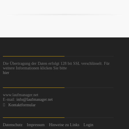
Die Übertragung der Daten erfolgt 128 bit SSL verschlüsselt. Für
weitere Informationen klicken Sie bitte
hier
www.laufmanager.net
E-mail:
info@laufmanager.net
Kontaktformular
Datenschutz
Impressum
Hinweise zu Links
Login