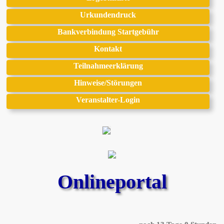
Urkundendruck
Bankverbindung Startgebühr
Kontakt
Teilnahmeerklärung
Hinweise/Störungen
Veranstalter-Login
Onlineportal