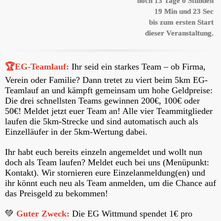
noch
13
Tage
0
Stunden
19
Min und
23
Sec
bis zum ersten Start
dieser Veranstaltung.
🏆EG-Teamlauf:
Ihr seid ein starkes Team – ob Firma,
Verein oder Familie?
Dann tretet zu viert beim 5km EG-
Teamlauf an und kämpft gemeinsam um hohe Geldpreise:
Die drei schnellsten Teams gewinnen 200€, 100€ oder
50€!
Meldet jetzt euer Team an! A
lle vier Teammitglieder
laufen die 5km-Strecke und sind automatisch auch als
Einzelläufer in der 5km-Wertung dabei.
Ihr habt euch bereits einzeln angemeldet und wollt nun
doch als Team laufen? Meldet euch bei uns (Menüpunkt:
Kontakt). Wir stornieren eure Einzelanmeldung(en) und
ihr könnt euch neu als Team anmelden, um die Chance auf
das Preisgeld zu bekommen!
💚
Guter Zweck:
Die EG Wittmund spendet 1€ pro