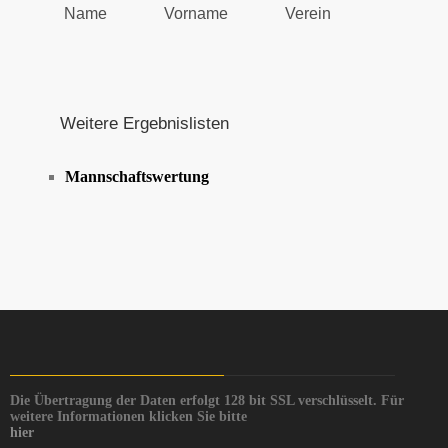
Name
Vorname
Verein
Weitere Ergebnislisten
Mannschaftswertung
Die Übertragung der Daten erfolgt 128 bit SSL verschlüsselt. Für
weitere Informationen klicken Sie bitte
hier