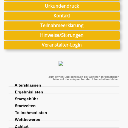
Urkundendruck
Kontakt
Teilnahmeerklärung
Hinweise/Störungen
Veranstalter-Login
Zum öffnen und schließen der weiteren Informationen
bitte auf die entsprechenden Überschriften klicken
Altersklassen
Ergebnislisten
Startgebühr
Startzeiten
Teilnehmerlisten
Wettbewerbe
Zahlart