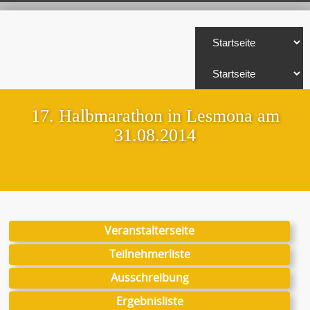
17. Halbmarathon in Lesmona am
31.08.2014
Veranstalterseite
Teilnehmerliste
Ausschreibung
Ergebnisliste