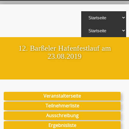
12. Barßeler Hafenfestlauf am
23.08.2019
Veranstalterseite
Teilnehmerliste
Ausschreibung
Ergebnisliste