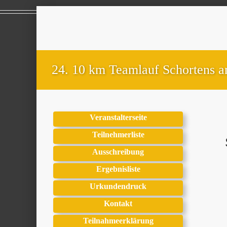
24. 10 km Teamlauf Schortens 
Veranstalterseite
Teilnehmerliste
Ausschreibung
Ergebnisliste
Urkundendruck
Kontakt
Teilnahmeerklärung