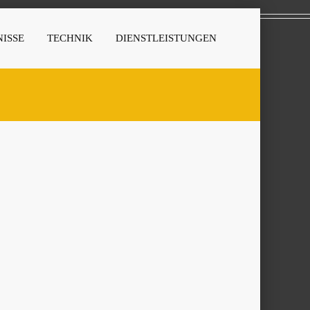
ISSE
TECHNIK
DIENSTLEISTUNGEN