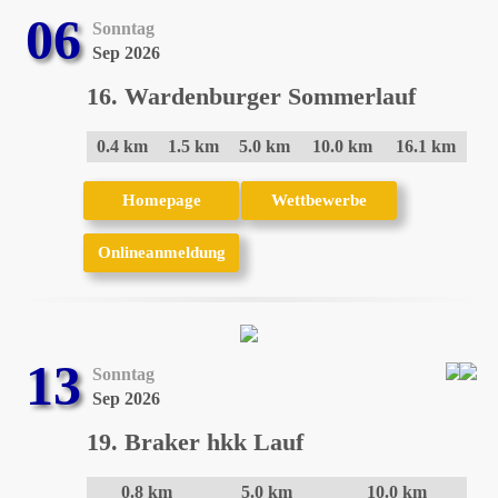
06
Sonntag
Sep 2026
16. Wardenburger Sommerlauf
0.4 km
1.5 km
5.0 km
10.0 km
16.1 km
Homepage
Homepage
Wettbewerbe
Wettbewerbe
Onlineanmeldung
Onlineanmeldung
13
Sonntag
Sep 2026
19. Braker hkk Lauf
0.8 km
5.0 km
10.0 km