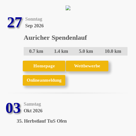
27
Sonntag
Sep 2026
Auricher Spendenlauf
0.7 km
1.4 km
5.0 km
10.0 km
Homepage
Homepage
Wettbewerbe
Wettbewerbe
Onlineanmeldung
Onlineanmeldung
03
Samstag
Okt 2026
35. Herbstlauf TuS Ofen