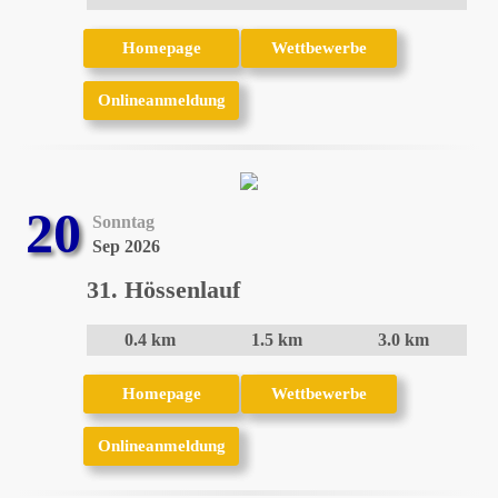
Homepage
Homepage
Wettbewerbe
Wettbewerbe
Onlineanmeldung
Onlineanmeldung
20
Sonntag
Sep 2026
31. Hössenlauf
0.4 km
1.5 km
3.0 km
Homepage
Homepage
Wettbewerbe
Wettbewerbe
Onlineanmeldung
Onlineanmeldung