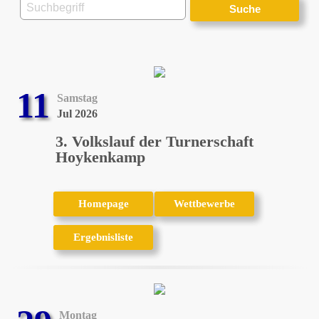
11
Samstag
Jul 2026
3. Volkslauf der Turnerschaft
Hoykenkamp
Homepage
Homepage
Wettbewerbe
Wettbewerbe
Ergebnisliste
Ergebnisliste
Montag