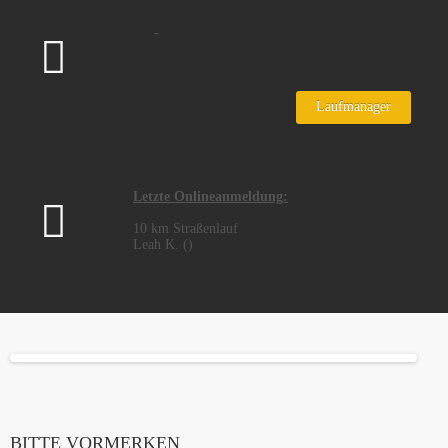
-
Laufmanager
Letzte Onlineanmeldung:
10 km Straßenlauf
Leah K. ()
BITTE VORMERKEN