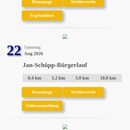
Homepage
Homepage
Wettbewerbe
Wettbewerbe
Ergebnisliste
Ergebnisliste
22
Samstag
Aug 2026
Jan-Schüpp-Bürgerlauf
0.4 km
1.2 km
5.0 km
10.0 km
Homepage
Homepage
Wettbewerbe
Wettbewerbe
Onlineanmeldung
Onlineanmeldung