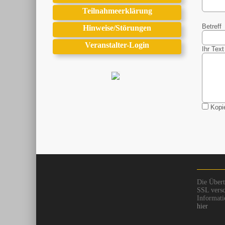
Teilnahmeerklärung
Betreff
Hinweise/Störungen
Veranstalter-Login
Ihr Text
Kopie
Die Übert
SSL versc
Informati
hier