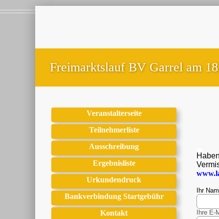
Freimarktslauf BV Garrel am 18
Veranstalterseite
Teilnehmerliste
Ausschreibung
Haben 
Ergebnisliste
Vermis
www.l
Urkundendruck
Ihr Na
Bankverbindung Startgebühr
Kontakt
Ihre E-