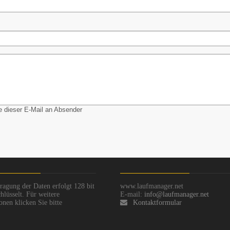
 dieser E-Mail an Absender
ragung der Daten erfolgt 128 bit
www.laufmanager.net
hlüsselt. Für weitere
E-mail:
info@laufmanager.net
onen klicken Sie bitte
Kontaktformular