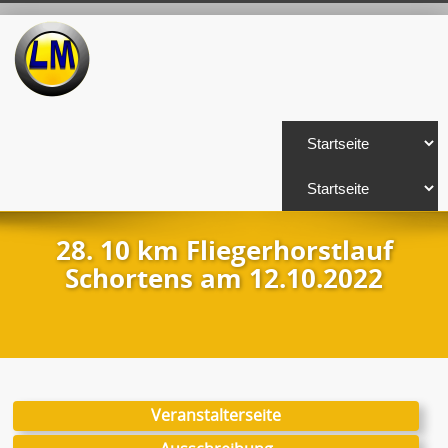
28. 10 km Fliegerhorstlauf
Schortens am 12.10.2022
Veranstalterseite