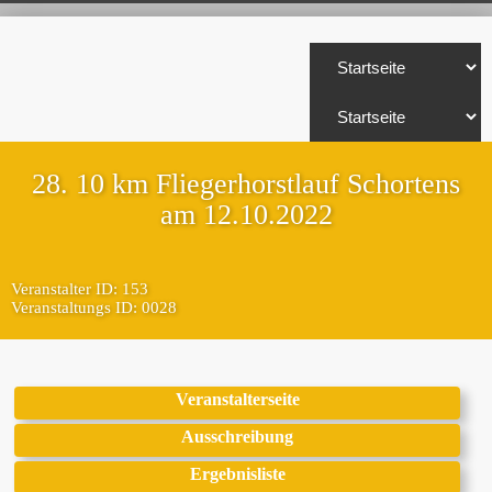
28. 10 km Fliegerhorstlauf Schortens
am 12.10.2022
Veranstalter ID: 153
Veranstaltungs ID: 0028
Veranstalterseite
Ausschreibung
Ergebnisliste