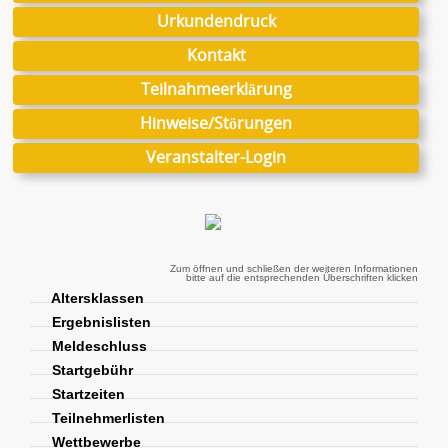
Urkundendruck
Kontakt
Teilnahmeerklärung
Hinweise/Störungen
Veranstalter-Login
Zum öffnen und schließen der weiteren Informationen
bitte auf die entsprechenden Überschriften klicken
Altersklassen
Ergebnislisten
Meldeschluss
Startgebühr
Startzeiten
Teilnehmerlisten
Wettbewerbe