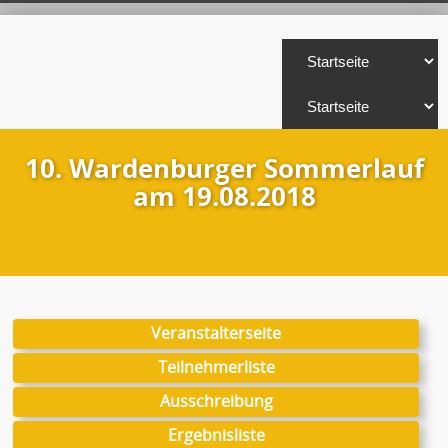
10. Wardenburger Sommerlauf
am 19.08.2018
Veranstalterseite
Teilnehmerliste
Ausschreibung
Ergebnisliste