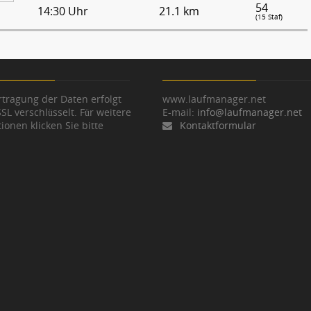
54
14:30 Uhr
21.1 km
(15 Staf)
tragung der Daten erfolgt
www.laufmanager.net
SSL verschlüsselt. Für weitere
E-mail:
info@laufmanager.net
ionen klicken Sie bitte
Kontaktformular