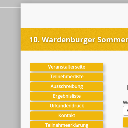
10. Wardenburger Sommerl
Veranstalterseite
Teilnehmerliste
Ausschreibung
Ergebnisliste
W
Urkundendruck
Kontakt
Teilnahmeerklärung