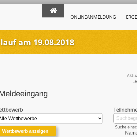
ONLINEANMELDUNG
ERGE
auf am 19.08.2018
Aktu
Le
Meldeeingang
ettbewerb
Teilnehme
Suche einsc
Nam