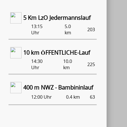
5 Km LzO Jedermannslauf
13:15
5.0
203
Uhr
km
10 km ÖFFENTLICHE-Lauf
14:30
10.0
225
Uhr
km
400 m NWZ - Bambininlauf
12:00 Uhr
0.4 km
63