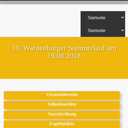
10. Wardenburger Sommerlauf am
19.08.2018
Veranstalterseite
Teilnehmerliste
Ausschreibung
Ergebnisliste