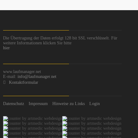
Die Übertragung der Daten erfolgt 128 bit SSL verschlüsselt. Für
weitere Informationen klicken Sie bitte
hier
www.laufmanager.net
E-mail:
info@laufmanager.net
Kontaktformular
Datenschutz
Impressum
Hinweise zu Links
Login